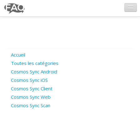
CosmosSync.com
Ajout FAQ
Accueil
Poser une question
Toutes les catégories
Cosmos Sync Android
Questions ouvertes
Cosmos Sync iOS
Cosmos Sync Client
Cosmos Sync Web
Connexion
Cosmos Sync Scan