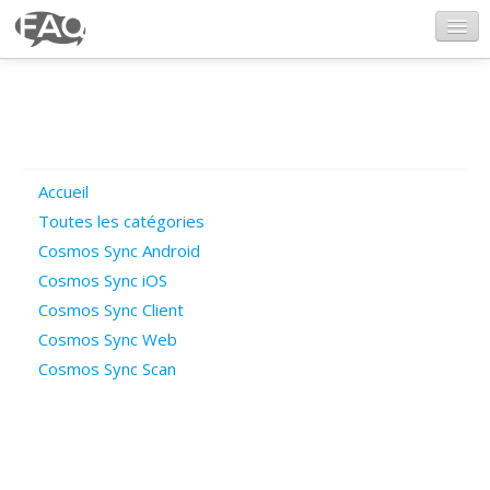
CosmosSync.com
Ajout FAQ
Accueil
Poser une question
Toutes les catégories
Cosmos Sync Android
Questions ouvertes
Cosmos Sync iOS
Cosmos Sync Client
Cosmos Sync Web
Connexion
Cosmos Sync Scan