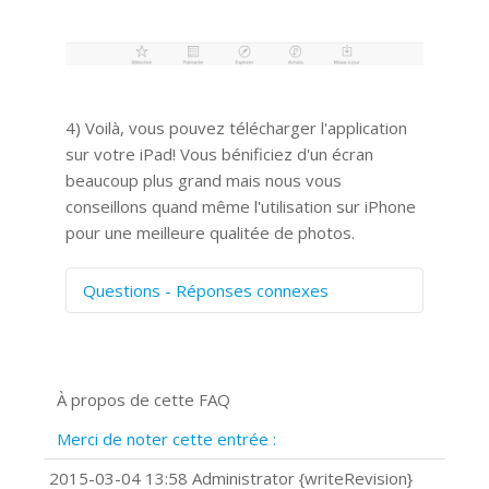
4) Voilà, vous pouvez télécharger l'application
sur votre iPad! Vous bénificiez d'un écran
beaucoup plus grand mais nous vous
conseillons quand même l'utilisation sur iPhone
pour une meilleure qualitée de photos.
Questions - Réponses connexes
Comment numériser avec Cosmos
Sync?
Signature et formulaires
À propos de cette FAQ
Prise de vue 360°
Quels navigateurs web sont supportés
Merci de noter cette entrée :
?
Comment installer Google Chrome ?
2015-03-04 13:58 Administrator {writeRevision}