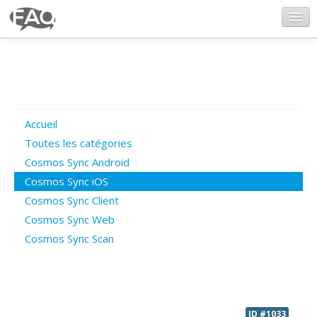
CosmosSync.com
Ajout FAQ
Accueil
Poser une question
Toutes les catégories
Cosmos Sync Android
Questions ouvertes
Cosmos Sync iOS
Cosmos Sync Client
Cosmos Sync Web
Connexion
Cosmos Sync Scan
ID #1033