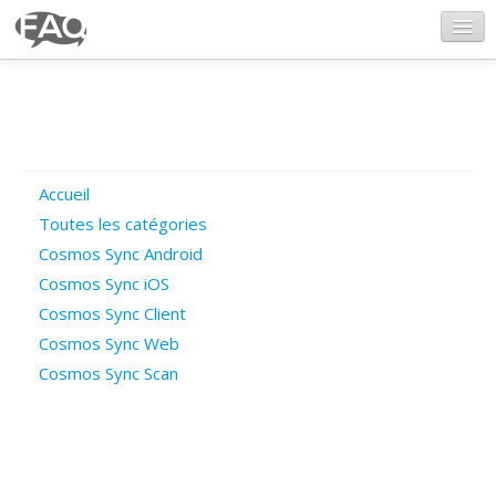
CosmosSync.com
Ajout FAQ
Accueil
Poser une question
Toutes les catégories
Cosmos Sync Android
Questions ouvertes
Cosmos Sync iOS
Cosmos Sync Client
Cosmos Sync Web
Connexion
Cosmos Sync Scan