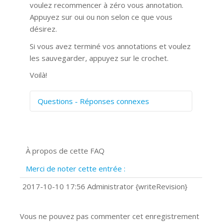
voulez recommencer à zéro vous annotation.
Appuyez sur oui ou non selon ce que vous
désirez.
Si vous avez terminé vos annotations et voulez
les sauvegarder, appuyez sur le crochet.
Voilà!
Questions - Réponses connexes
Comment numériser avec Cosmos
Sync?
Signature et formulaires
À propos de cette FAQ
Prise de vue 360°
Quels navigateurs web sont supportés
Merci de noter cette entrée :
?
Comment installer Google Chrome ?
2017-10-10 17:56 Administrator {writeRevision}
Vous ne pouvez pas commenter cet enregistrement