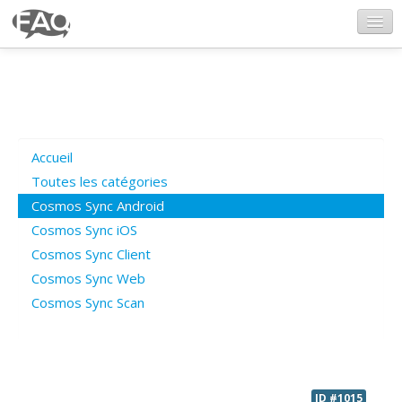
CosmosSync.com
Ajout FAQ
Accueil
Poser une question
Toutes les catégories
Cosmos Sync Android
Questions ouvertes
Cosmos Sync iOS
Cosmos Sync Client
Cosmos Sync Web
Connexion
Cosmos Sync Scan
ID #1015