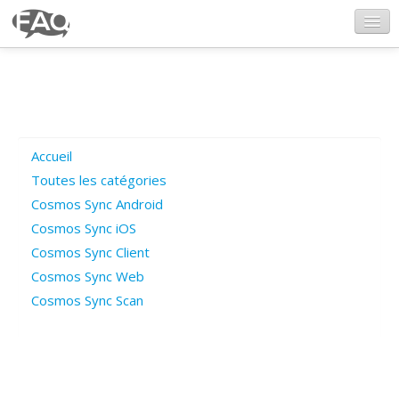
CosmosSync.com
Ajout FAQ
Accueil
Poser une question
Toutes les catégories
Cosmos Sync Android
Questions ouvertes
Cosmos Sync iOS
Cosmos Sync Client
Cosmos Sync Web
Connexion
Cosmos Sync Scan