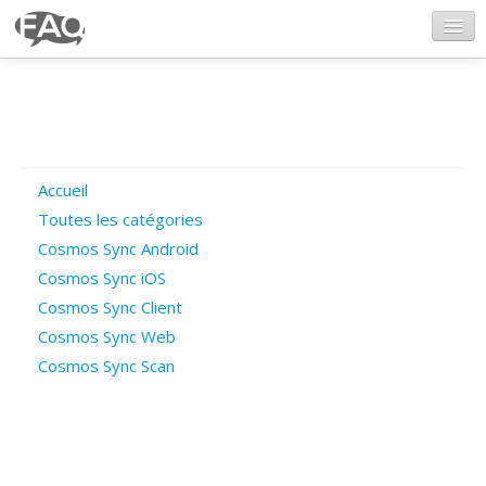
CosmosSync.com
Ajout FAQ
Accueil
Poser une question
Toutes les catégories
Cosmos Sync Android
Questions ouvertes
Cosmos Sync iOS
Cosmos Sync Client
Cosmos Sync Web
Connexion
Cosmos Sync Scan