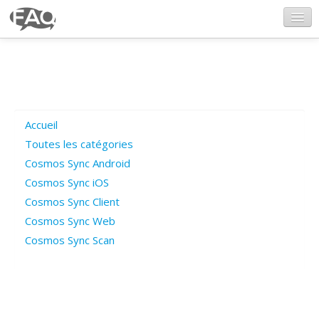
CosmosSync.com
Ajout FAQ
Accueil
Poser une question
Toutes les catégories
Cosmos Sync Android
Questions ouvertes
Cosmos Sync iOS
Cosmos Sync Client
Cosmos Sync Web
Connexion
Cosmos Sync Scan