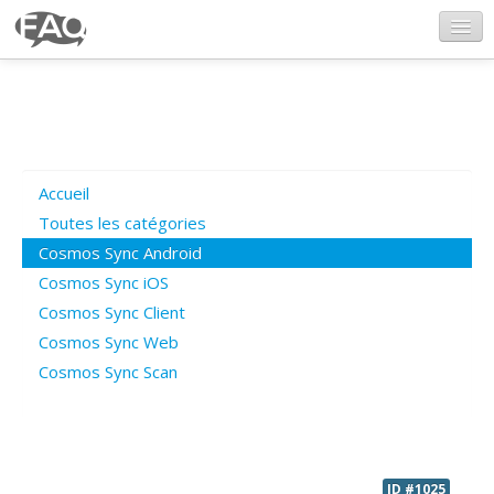
CosmosSync.com
Ajout FAQ
Accueil
Poser une question
Toutes les catégories
Cosmos Sync Android
Questions ouvertes
Cosmos Sync iOS
Cosmos Sync Client
Cosmos Sync Web
Connexion
Cosmos Sync Scan
ID #1025