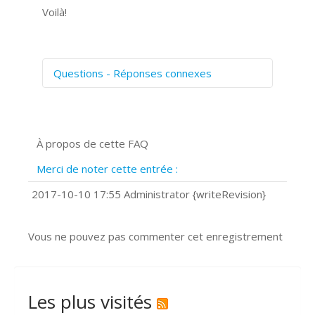
Voilà!
Questions - Réponses connexes
Comment numériser avec Cosmos
Sync?
Signature et formulaires
À propos de cette FAQ
Prise de vue 360°
Quels navigateurs web sont supportés
Merci de noter cette entrée :
?
Comment installer Google Chrome ?
2017-10-10 17:55 Administrator {writeRevision}
Vous ne pouvez pas commenter cet enregistrement
Les plus visités