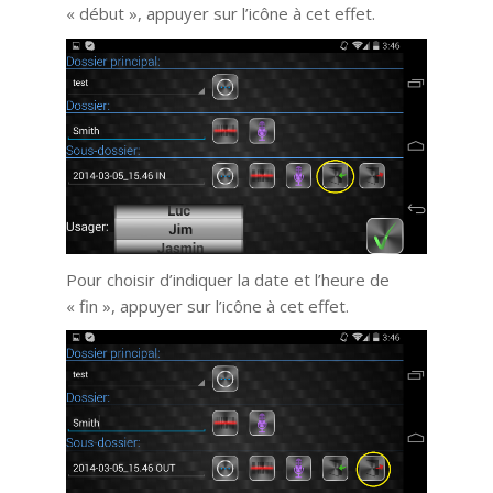
« début », appuyer sur l’icône à cet effet.
Pour choisir d’indiquer la date et l’heure de
« fin », appuyer sur l’icône à cet effet.