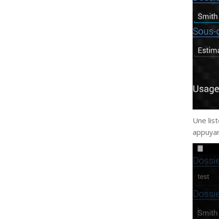
Une lis
appuyan