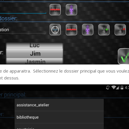
te de apparaitra. Sélectionnez le dossier principal que vous voule
t dessus.