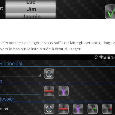
sélectionner un usager, il vous suffit de faire glisser votre doigt v
vers le bas sur la liste située à droit d’Usager.