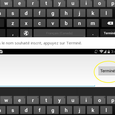
s le nom souhaité inscrit, appuyez sur Terminé.