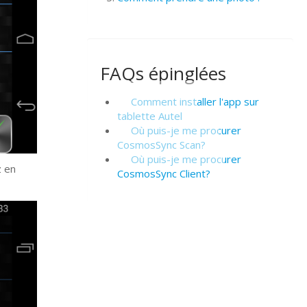
FAQs épinglées
Comment installer l'app sur
tablette Autel
Où puis-je me procurer
CosmosSync Scan?
Où puis-je me procurer
z en
CosmosSync Client?