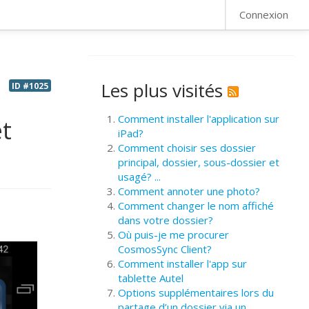
FAQ
Connexion
Les plus visités
ID #1025
Comment installer l'application sur
et
iPad?
Comment choisir ses dossier
principal, dossier, sous-dossier et
usagé? ...
Comment annoter une photo?
Comment changer le nom affiché
dans votre dossier?
Où puis-je me procurer
CosmosSync Client?
Comment installer l'app sur
tablette Autel
Options supplémentaires lors du
partage d’un dossier via un ...