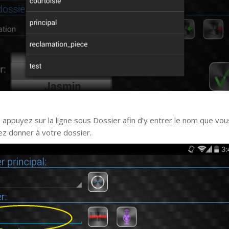
, appuyez sur la ligne sous Dossier afin d’y entrer le nom que vou
ez donner à votre dossier.