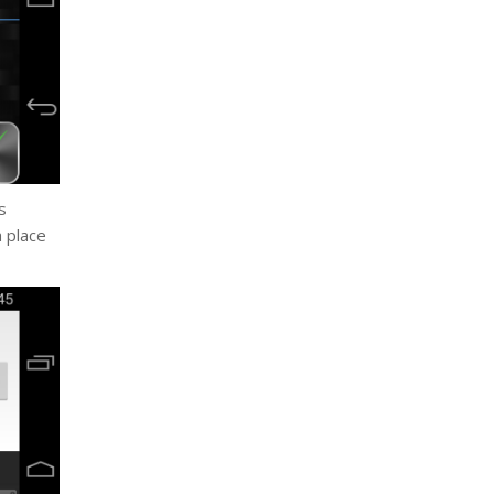
s
a place