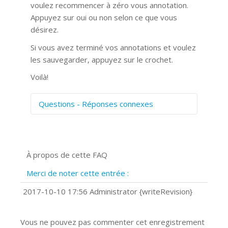
voulez recommencer à zéro vous annotation.
Appuyez sur oui ou non selon ce que vous
désirez.
Si vous avez terminé vos annotations et voulez
les sauvegarder, appuyez sur le crochet.
Voilà!
Questions - Réponses connexes
Comment numériser avec Cosmos
Sync?
Signature et formulaires
À propos de cette FAQ
Prise de vue 360°
Quels navigateurs web sont supportés
Merci de noter cette entrée :
?
Comment installer Google Chrome ?
2017-10-10 17:56 Administrator {writeRevision}
Vous ne pouvez pas commenter cet enregistrement