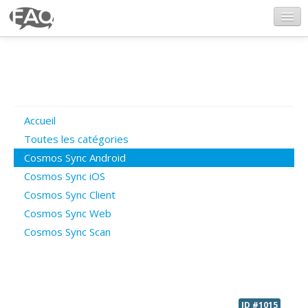
CosmosSync.com
Ajout FAQ
Accueil
Poser une question
Toutes les catégories
Cosmos Sync Android
Questions ouvertes
Cosmos Sync iOS
Cosmos Sync Client
Cosmos Sync Web
Connexion
Cosmos Sync Scan
ID #1015