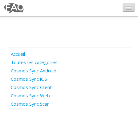
CosmosSync.com
Ajout FAQ
Accueil
Poser une question
Toutes les catégories
Cosmos Sync Android
Questions ouvertes
Cosmos Sync iOS
Cosmos Sync Client
Cosmos Sync Web
Connexion
Cosmos Sync Scan