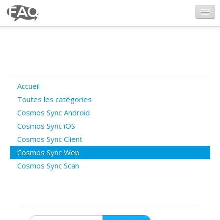
CosmosSync.com
Ajout FAQ
Accueil
Poser une question
Toutes les catégories
Cosmos Sync Android
Questions ouvertes
Cosmos Sync iOS
Cosmos Sync Client
Cosmos Sync Web
Connexion
Cosmos Sync Scan