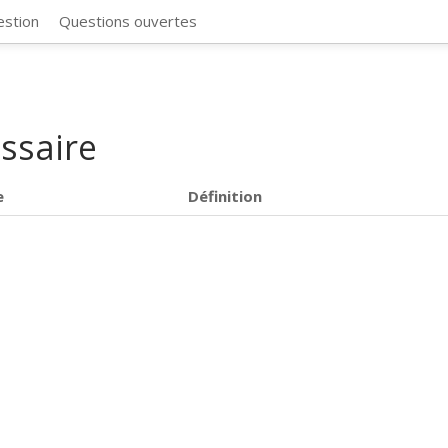
CosmosSync 
estion
Questions ouvertes
ssaire
e
Définition