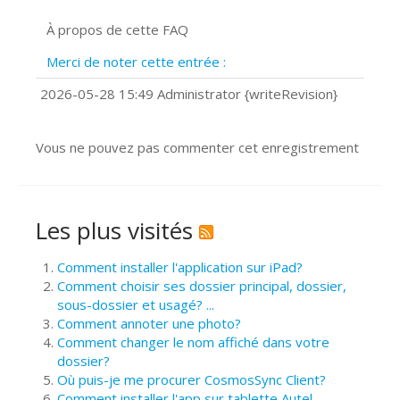
Signature et formulaires
À propos de cette FAQ
Prise de vue 360°
Quels navigateurs web sont supportés
Merci de noter cette entrée :
?
Comment installer Google Chrome ?
2026-05-28 15:49 Administrator {writeRevision}
Vous ne pouvez pas commenter cet enregistrement
Les plus visités
Comment installer l'application sur iPad?
Comment choisir ses dossier principal, dossier,
sous-dossier et usagé? ...
Comment annoter une photo?
Comment changer le nom affiché dans votre
dossier?
Où puis-je me procurer CosmosSync Client?
Comment installer l'app sur tablette Autel