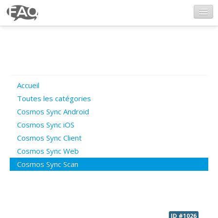
CosmosSync.com
Ajout FAQ
Accueil
Poser une question
Toutes les catégories
Cosmos Sync Android
Questions ouvertes
Cosmos Sync iOS
Cosmos Sync Client
Cosmos Sync Web
Connexion
Cosmos Sync Scan
ID #1026