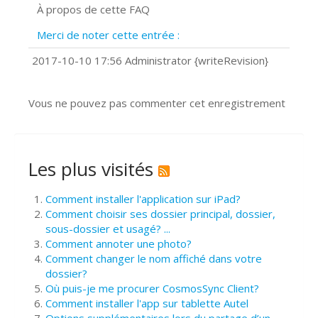
À propos de cette FAQ
Prise de vue 360°
Quels navigateurs web sont supportés
Merci de noter cette entrée :
?
Comment installer Google Chrome ?
2017-10-10 17:56 Administrator {writeRevision}
Vous ne pouvez pas commenter cet enregistrement
Les plus visités
Comment installer l'application sur iPad?
Comment choisir ses dossier principal, dossier,
sous-dossier et usagé? ...
Comment annoter une photo?
Comment changer le nom affiché dans votre
dossier?
Où puis-je me procurer CosmosSync Client?
Comment installer l'app sur tablette Autel
Options supplémentaires lors du partage d’un