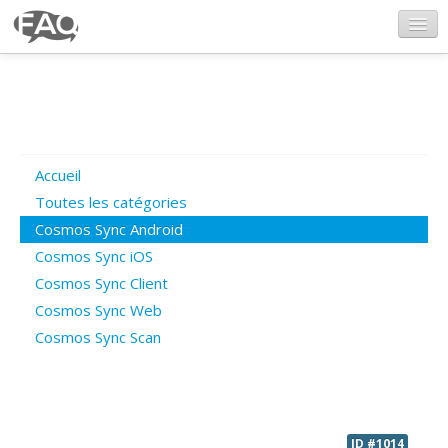
CosmosSync.com
Ajout FAQ
Accueil
Poser une question
Toutes les catégories
Cosmos Sync Android
Questions ouvertes
Cosmos Sync iOS
Cosmos Sync Client
Cosmos Sync Web
Connexion
Cosmos Sync Scan
ID #1014