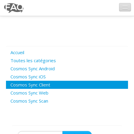
CosmosSync.com
Ajout FAQ
Accueil
Poser une question
Toutes les catégories
Cosmos Sync Android
Questions ouvertes
Cosmos Sync iOS
Cosmos Sync Client
Cosmos Sync Web
Connexion
Cosmos Sync Scan