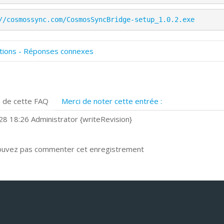
//cosmossync.com/CosmosSyncBridge-setup_1.0.2.exe
tions - Réponses connexes
omment numériser avec Cosmos Sync?
ignature et formulaires
rise de vue 360°
 de cette FAQ
Merci de noter cette entrée :
uels navigateurs web sont supportés ?
omment installer Google Chrome ?
8 18:26 Administrator {writeRevision}
ouvez pas commenter cet enregistrement