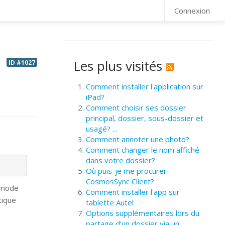
FAQ
Connexion
Les plus visités
ID #1027
Comment installer l'application sur
iPad?
Comment choisir ses dossier
principal, dossier, sous-dossier et
usagé? ...
Comment annoter une photo?
Comment changer le nom affiché
dans votre dossier?
Où puis-je me procurer
CosmosSync Client?
e mode
Comment installer l'app sur
tique
tablette Autel
Options supplémentaires lors du
partage d’un dossier via un ...