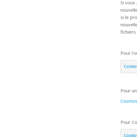
Si vous
nouvell
si le p
nouvell
fichiers
Pour l'ou
Cosmo
Pour un
CosmosV
Pour Co
Cosmo