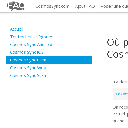
CosmosSync.com
Ajout FAQ
Poser une qu
Accueil
Toutes les catégories
Où p
Cosmos Sync Android
Cosm
Cosmos Sync iOS
Cosmos Sync Client
Cosmos Sync Web
Cosmos Sync Scan
La dern
Cosmo
On reco
virtuel,
quand l'