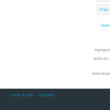
http:
Ques
C
S
P
À propos
Q
C
2026-05-2
Vous ne p
Carte du site
Glossaire