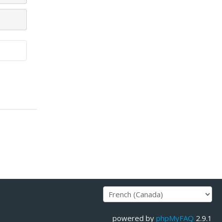
powered by
phpMyFAQ
2.9.1