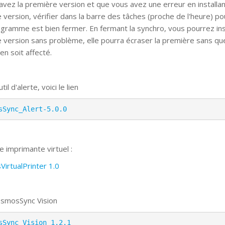
 avez la première version et que vous avez une erreur en installa
e version, vérifier dans la barre des tâches (proche de l'heure) po
rogramme est bien fermer. En fermant la synchro, vous pourrez inst
e version sans problème, elle pourra écraser la première sans qu
 en soit affecté.
til d'alerte, voici le lien
sSync_Alert-5.0.0
e imprimante virtuel :
irtualPrinter 1.0
smosSync Vision
sSync_Vision 1.2.1