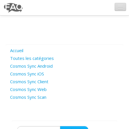
CosmosSync.com
Ajout FAQ
Accueil
Poser une question
Toutes les catégories
Cosmos Sync Android
Questions ouvertes
Cosmos Sync iOS
Cosmos Sync Client
Cosmos Sync Web
Connexion
Cosmos Sync Scan