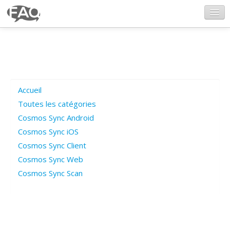
CosmosSync.com
Ajout FAQ
Accueil
Poser une question
Toutes les catégories
Cosmos Sync Android
Questions ouvertes
Cosmos Sync iOS
Cosmos Sync Client
Cosmos Sync Web
Connexion
Cosmos Sync Scan