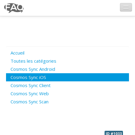
CosmosSync.com
Ajout FAQ
Accueil
Poser une question
Toutes les catégories
Cosmos Sync Android
Questions ouvertes
Cosmos Sync iOS
Cosmos Sync Client
Cosmos Sync Web
Connexion
Cosmos Sync Scan
ID #1033