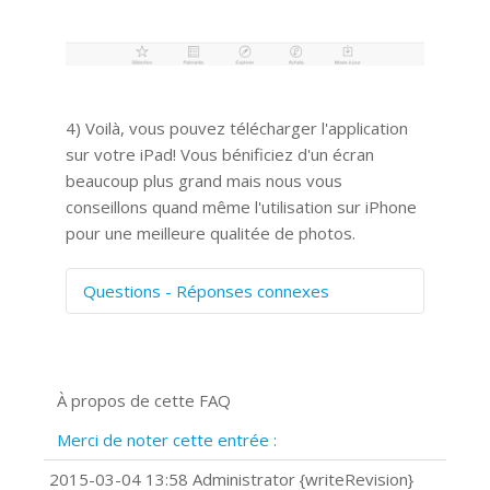
4) Voilà, vous pouvez télécharger l'application
sur votre iPad! Vous bénificiez d'un écran
beaucoup plus grand mais nous vous
conseillons quand même l'utilisation sur iPhone
pour une meilleure qualitée de photos.
Questions - Réponses connexes
Comment numériser avec Cosmos
Sync?
Signature et formulaires
À propos de cette FAQ
Prise de vue 360°
Quels navigateurs web sont supportés
Merci de noter cette entrée :
?
Comment installer Google Chrome ?
2015-03-04 13:58 Administrator {writeRevision}