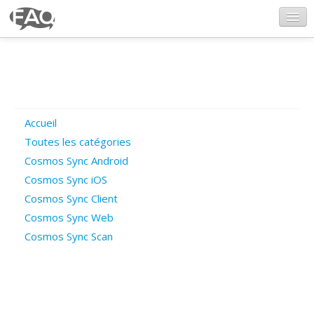
CosmosSync.com
Ajout FAQ
Accueil
Poser une question
Toutes les catégories
Cosmos Sync Android
Questions ouvertes
Cosmos Sync iOS
Cosmos Sync Client
Cosmos Sync Web
Connexion
Cosmos Sync Scan