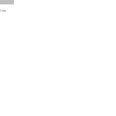
l ne
.