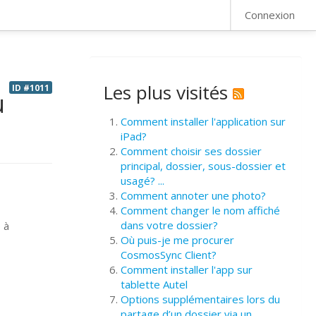
FAQ
Connexion
Les plus visités
ID #1011
u
Comment installer l'application sur
iPad?
Comment choisir ses dossier
principal, dossier, sous-dossier et
usagé? ...
Comment annoter une photo?
Comment changer le nom affiché
dans votre dossier?
 à
Où puis-je me procurer
CosmosSync Client?
Comment installer l'app sur
tablette Autel
Options supplémentaires lors du
partage d’un dossier via un ...