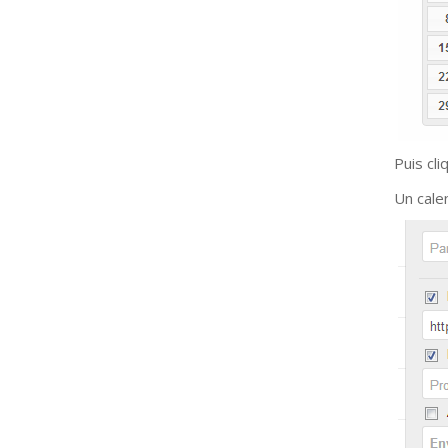
Puis cli
Un cale