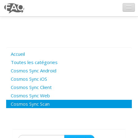
CosmosSync.com
Ajout FAQ
Accueil
Poser une question
Toutes les catégories
Cosmos Sync Android
Questions ouvertes
Cosmos Sync iOS
Cosmos Sync Client
Cosmos Sync Web
Connexion
Cosmos Sync Scan