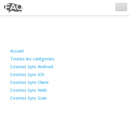
CosmosSync.com
Ajout FAQ
Accueil
Poser une question
Toutes les catégories
Cosmos Sync Android
Questions ouvertes
Cosmos Sync iOS
Cosmos Sync Client
Cosmos Sync Web
Connexion
Cosmos Sync Scan