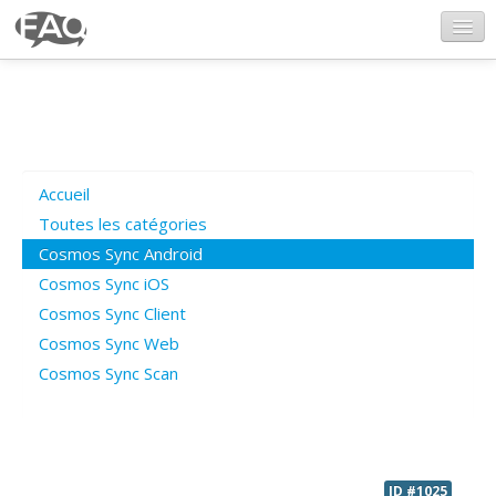
CosmosSync.com
Ajout FAQ
Accueil
Poser une question
Toutes les catégories
Cosmos Sync Android
Questions ouvertes
Cosmos Sync iOS
Cosmos Sync Client
Cosmos Sync Web
Connexion
Cosmos Sync Scan
ID #1025