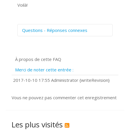
Voilà!
Questions - Réponses connexes
Comment numériser avec Cosmos
Sync?
Signature et formulaires
À propos de cette FAQ
Prise de vue 360°
Quels navigateurs web sont supportés
Merci de noter cette entrée :
?
Comment installer Google Chrome ?
2017-10-10 17:55 Administrator {writeRevision}
Vous ne pouvez pas commenter cet enregistrement
Les plus visités