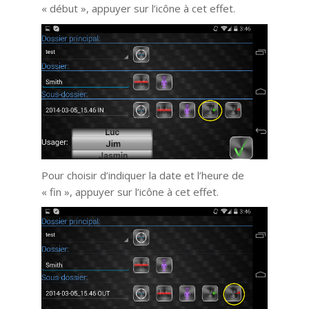
« début », appuyer sur l’icône à cet effet.
Pour choisir d’indiquer la date et l’heure de
« fin », appuyer sur l’icône à cet effet.