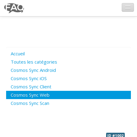
CosmosSync.com
Ajout FAQ
Accueil
Poser une question
Toutes les catégories
Cosmos Sync Android
Questions ouvertes
Cosmos Sync iOS
Cosmos Sync Client
Cosmos Sync Web
Connexion
Cosmos Sync Scan
ID #1002