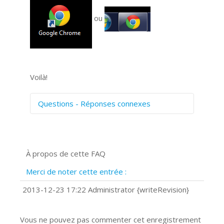
ou
Voilà!
Questions - Réponses connexes
Comment numériser avec Cosmos
Sync?
Signature et formulaires
À propos de cette FAQ
Prise de vue 360°
Quels navigateurs web sont supportés
Merci de noter cette entrée :
?
Comment accéder à votre compte
2013-12-23 17:22 Administrator {writeRevision}
Cosmos Sync Web?
Vous ne pouvez pas commenter cet enregistrement