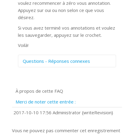
voulez recommencer à zéro vous annotation.
Appuyez sur oui ou non selon ce que vous
désirez.
Si vous avez terminé vos annotations et voulez
les sauvegarder, appuyez sur le crochet.
Voilà!
Questions - Réponses connexes
Comment numériser avec Cosmos
Sync?
Signature et formulaires
À propos de cette FAQ
Prise de vue 360°
Quels navigateurs web sont supportés
Merci de noter cette entrée :
?
Comment installer Google Chrome ?
2017-10-10 17:56 Administrator {writeRevision}
Vous ne pouvez pas commenter cet enregistrement