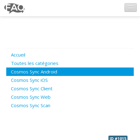
CosmosSync.com
Ajout FAQ
Accueil
Poser une question
Toutes les catégories
Cosmos Sync Android
Questions ouvertes
Cosmos Sync iOS
Cosmos Sync Client
Cosmos Sync Web
Connexion
Cosmos Sync Scan
ID #1015