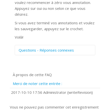
voulez recommencer à zéro vous annotation.
Appuyez sur oui ou non selon ce que vous
désirez.
Si vous avez terminé vos annotations et voulez
les sauvegarder, appuyez sur le crochet.
Voilà!
Questions - Réponses connexes
Comment numériser avec Cosmos
Sync?
Signature et formulaires
À propos de cette FAQ
Prise de vue 360°
Quels navigateurs web sont supportés
Merci de noter cette entrée :
?
Comment installer Google Chrome ?
2017-10-10 17:56 Administrator {writeRevision}
Vous ne pouvez pas commenter cet enregistrement