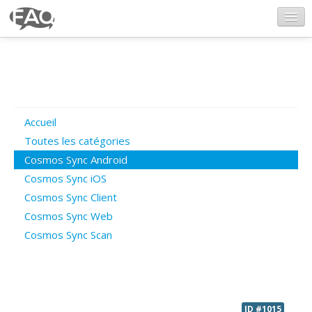
CosmosSync.com
Ajout FAQ
Accueil
Poser une question
Toutes les catégories
Cosmos Sync Android
Questions ouvertes
Cosmos Sync iOS
Cosmos Sync Client
Cosmos Sync Web
Connexion
Cosmos Sync Scan
ID #1015