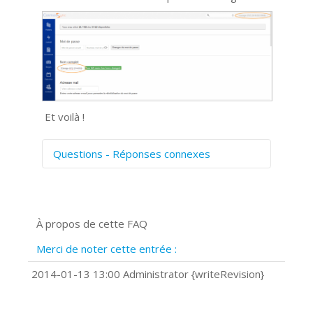
Et voilà !
Questions - Réponses connexes
Comment numériser avec Cosmos
Sync?
Signature et formulaires
À propos de cette FAQ
Prise de vue 360°
Quels navigateurs web sont supportés
Merci de noter cette entrée :
?
Comment installer Google Chrome ?
2014-01-13 13:00 Administrator {writeRevision}