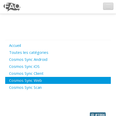
CosmosSync.com
Ajout FAQ
Accueil
Poser une question
Toutes les catégories
Cosmos Sync Android
Questions ouvertes
Cosmos Sync iOS
Cosmos Sync Client
Cosmos Sync Web
Connexion
Cosmos Sync Scan
ID #1004