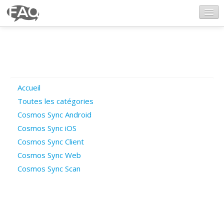
CosmosSync.com
Ajout FAQ
Accueil
Poser une question
Toutes les catégories
Cosmos Sync Android
Questions ouvertes
Cosmos Sync iOS
Cosmos Sync Client
Cosmos Sync Web
Connexion
Cosmos Sync Scan