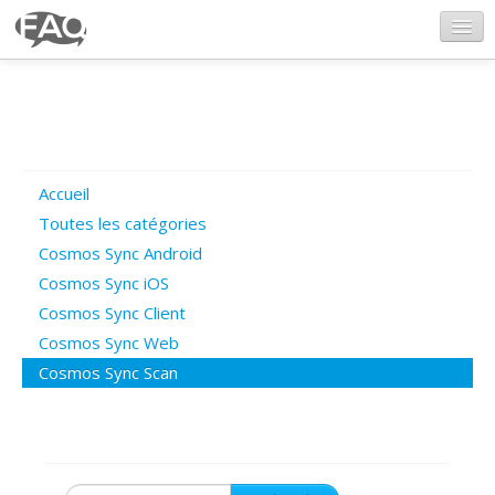
CosmosSync.com
Ajout FAQ
Accueil
Poser une question
Toutes les catégories
Cosmos Sync Android
Questions ouvertes
Cosmos Sync iOS
Cosmos Sync Client
Cosmos Sync Web
Connexion
Cosmos Sync Scan