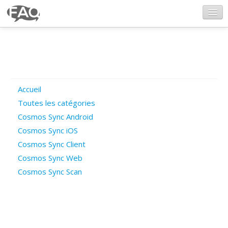
CosmosSync.com
Ajout FAQ
Accueil
Poser une question
Toutes les catégories
Cosmos Sync Android
Questions ouvertes
Cosmos Sync iOS
Cosmos Sync Client
Cosmos Sync Web
Connexion
Cosmos Sync Scan