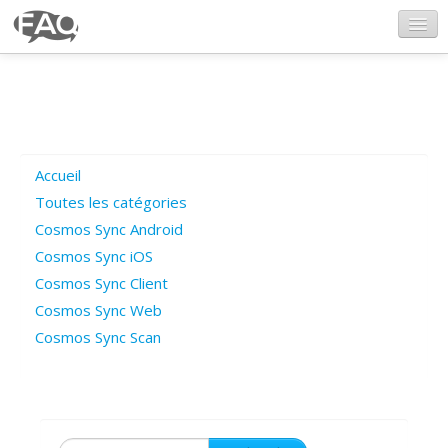
CosmosSync.com
Ajout FAQ
Accueil
Poser une question
Toutes les catégories
Cosmos Sync Android
Questions ouvertes
Cosmos Sync iOS
Cosmos Sync Client
Cosmos Sync Web
Connexion
Cosmos Sync Scan