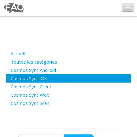
CosmosSync.com
Ajout FAQ
Accueil
Poser une question
Toutes les catégories
Cosmos Sync Android
Questions ouvertes
Cosmos Sync iOS
Cosmos Sync Client
Cosmos Sync Web
Connexion
Cosmos Sync Scan