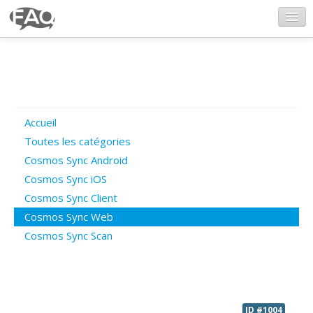
CosmosSync.com
Ajout FAQ
Accueil
Poser une question
Toutes les catégories
Cosmos Sync Android
Questions ouvertes
Cosmos Sync iOS
Cosmos Sync Client
Cosmos Sync Web
Connexion
Cosmos Sync Scan
ID #1004