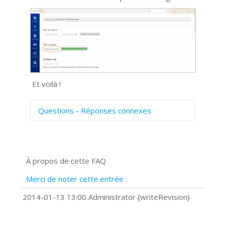
Et voilà !
Questions - Réponses connexes
Comment numériser avec Cosmos
Sync?
Signature et formulaires
À propos de cette FAQ
Prise de vue 360°
Quels navigateurs web sont supportés
Merci de noter cette entrée :
?
Comment installer Google Chrome ?
2014-01-13 13:00 Administrator {writeRevision}