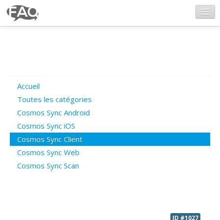
CosmosSync.com
Ajout FAQ
Accueil
Poser une question
Toutes les catégories
Cosmos Sync Android
Questions ouvertes
Cosmos Sync iOS
Cosmos Sync Client
Cosmos Sync Web
Connexion
Cosmos Sync Scan
ID #1027