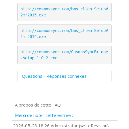
http://cosmossync.com/bms_clientSetupV
2mr2015.exe
http://cosmossync.com/bms_clientSetupV
1mr2014.exe
http://cosmossync.com/CosmosSyncBridge
-setup_1.0.2.exe
Questions - Réponses connexes
Comment numériser avec Cosmos
Sync?
Signature et formulaires
À propos de cette FAQ
Prise de vue 360°
Quels navigateurs web sont supportés
Merci de noter cette entrée :
?
Comment installer Google Chrome ?
2026-05-28 18:26 Administrator {writeRevision}