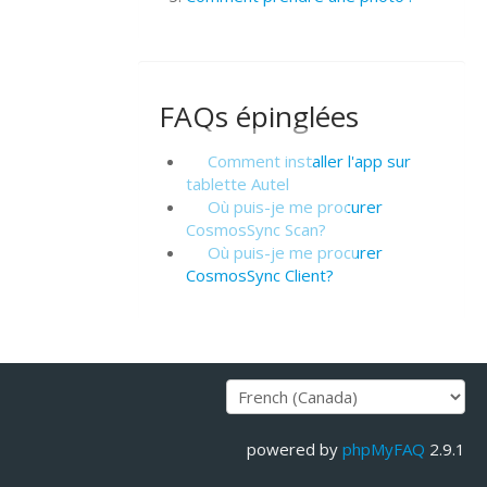
FAQs épinglées
Comment installer l'app sur
tablette Autel
Où puis-je me procurer
CosmosSync Scan?
Où puis-je me procurer
CosmosSync Client?
powered by
phpMyFAQ
2.9.1