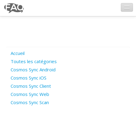
CosmosSync.com
Ajout FAQ
Accueil
Poser une question
Toutes les catégories
Cosmos Sync Android
Questions ouvertes
Cosmos Sync iOS
Cosmos Sync Client
Cosmos Sync Web
Connexion
Cosmos Sync Scan