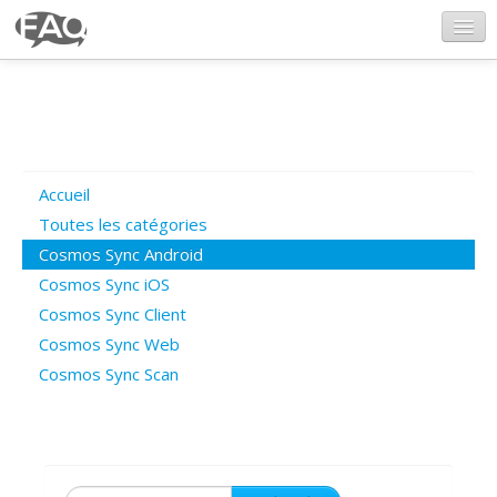
CosmosSync.com
Ajout FAQ
Accueil
Poser une question
Toutes les catégories
Cosmos Sync Android
Questions ouvertes
Cosmos Sync iOS
Cosmos Sync Client
Cosmos Sync Web
Connexion
Cosmos Sync Scan