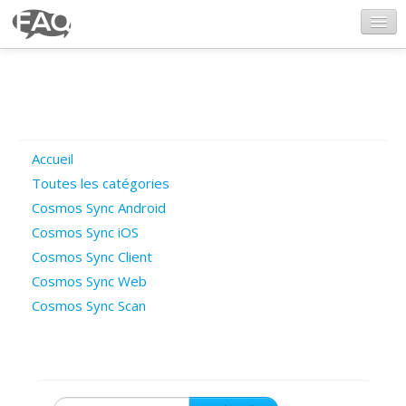
CosmosSync.com
Ajout FAQ
Accueil
Poser une question
Toutes les catégories
Cosmos Sync Android
Questions ouvertes
Cosmos Sync iOS
Cosmos Sync Client
Cosmos Sync Web
Connexion
Cosmos Sync Scan