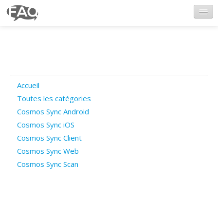
CosmosSync.com
Ajout FAQ
Accueil
Poser une question
Toutes les catégories
Cosmos Sync Android
Questions ouvertes
Cosmos Sync iOS
Cosmos Sync Client
Cosmos Sync Web
Connexion
Cosmos Sync Scan