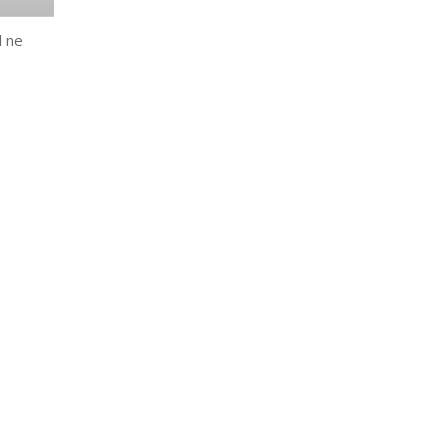
l ne
.