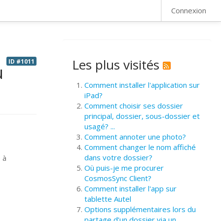
FAQ
Connexion
Les plus visités
ID #1011
u
Comment installer l'application sur
iPad?
Comment choisir ses dossier
principal, dossier, sous-dossier et
usagé? ...
Comment annoter une photo?
Comment changer le nom affiché
dans votre dossier?
 à
Où puis-je me procurer
CosmosSync Client?
Comment installer l'app sur
tablette Autel
Options supplémentaires lors du
partage d’un dossier via un ...