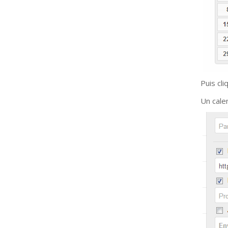
Puis cli
Un cale