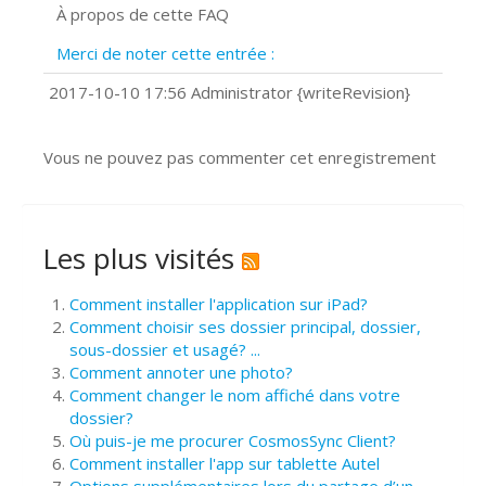
À propos de cette FAQ
Prise de vue 360°
Quels navigateurs web sont supportés
Merci de noter cette entrée :
?
Comment installer Google Chrome ?
2017-10-10 17:56 Administrator {writeRevision}
Vous ne pouvez pas commenter cet enregistrement
Les plus visités
Comment installer l'application sur iPad?
Comment choisir ses dossier principal, dossier,
sous-dossier et usagé? ...
Comment annoter une photo?
Comment changer le nom affiché dans votre
dossier?
Où puis-je me procurer CosmosSync Client?
Comment installer l'app sur tablette Autel
Options supplémentaires lors du partage d’un