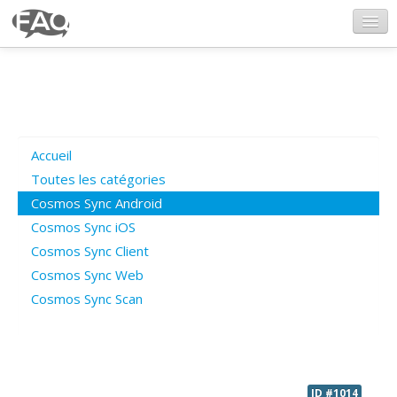
CosmosSync.com
Ajout FAQ
Accueil
Poser une question
Toutes les catégories
Cosmos Sync Android
Questions ouvertes
Cosmos Sync iOS
Cosmos Sync Client
Cosmos Sync Web
Connexion
Cosmos Sync Scan
ID #1014