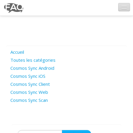
CosmosSync.com
Ajout FAQ
Accueil
Poser une question
Toutes les catégories
Cosmos Sync Android
Questions ouvertes
Cosmos Sync iOS
Cosmos Sync Client
Cosmos Sync Web
Connexion
Cosmos Sync Scan