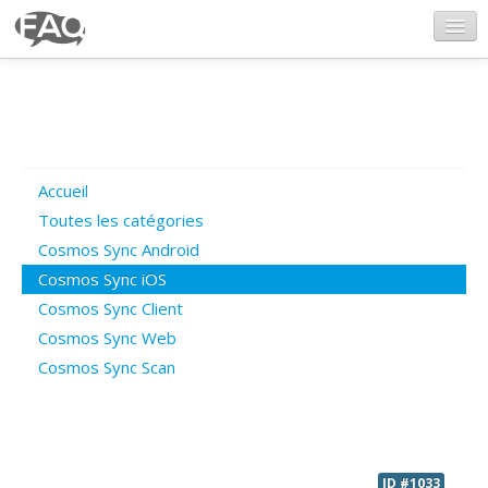
CosmosSync.com
Ajout FAQ
Accueil
Poser une question
Toutes les catégories
Cosmos Sync Android
Questions ouvertes
Cosmos Sync iOS
Cosmos Sync Client
Cosmos Sync Web
Connexion
Cosmos Sync Scan
ID #1033