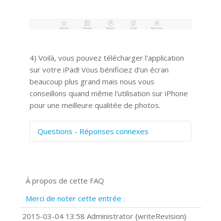
4) Voilà, vous pouvez télécharger l'application
sur votre iPad! Vous bénificiez d'un écran
beaucoup plus grand mais nous vous
conseillons quand même l'utilisation sur iPhone
pour une meilleure qualitée de photos.
Questions - Réponses connexes
Comment numériser avec Cosmos
Sync?
Signature et formulaires
À propos de cette FAQ
Prise de vue 360°
Quels navigateurs web sont supportés
Merci de noter cette entrée :
?
Comment installer Google Chrome ?
2015-03-04 13:58 Administrator {writeRevision}