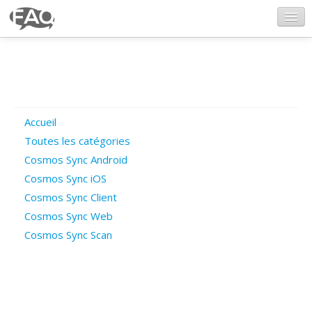
CosmosSync.com
Ajout FAQ
Accueil
Poser une question
Toutes les catégories
Cosmos Sync Android
Questions ouvertes
Cosmos Sync iOS
Cosmos Sync Client
Cosmos Sync Web
Connexion
Cosmos Sync Scan