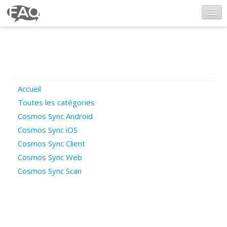
CosmosSync.com
Ajout FAQ
Accueil
Poser une question
Toutes les catégories
Cosmos Sync Android
Questions ouvertes
Cosmos Sync iOS
Cosmos Sync Client
Cosmos Sync Web
Connexion
Cosmos Sync Scan