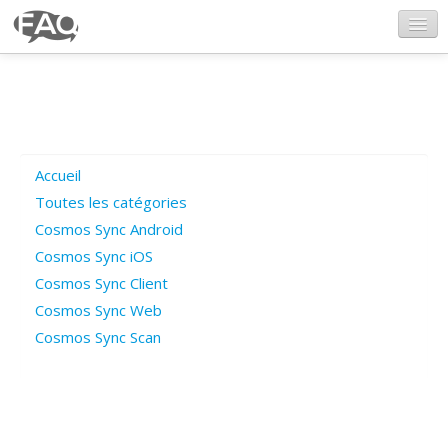
CosmosSync.com
Ajout FAQ
Accueil
Poser une question
Toutes les catégories
Cosmos Sync Android
Questions ouvertes
Cosmos Sync iOS
Cosmos Sync Client
Cosmos Sync Web
Connexion
Cosmos Sync Scan