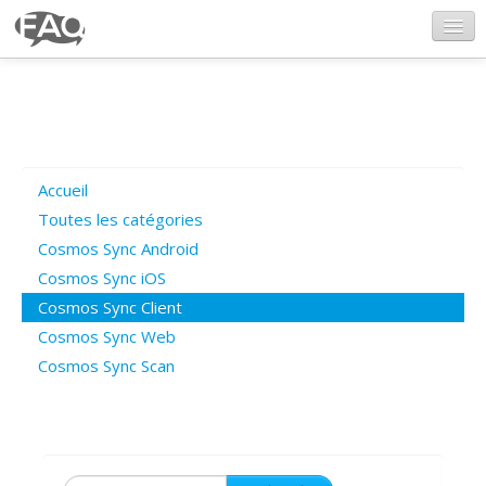
CosmosSync.com
Ajout FAQ
Accueil
Poser une question
Toutes les catégories
Cosmos Sync Android
Questions ouvertes
Cosmos Sync iOS
Cosmos Sync Client
Cosmos Sync Web
Connexion
Cosmos Sync Scan